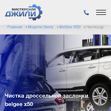
Главная
Модели Geely
BelGee X50
Чистка дросс
Чистка дроссельной заслонки
belgee x50