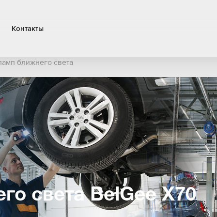
Контакты
ламп ближнего света
го света BelGee X70