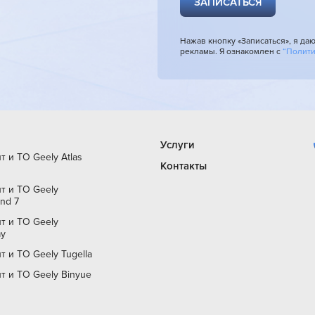
ЗАПИСАТЬСЯ
Нажав кнопку «Записаться», я да
рекламы. Я ознакомлен с
“Полит
Услуги
т и ТО Geely Atlas
Контакты
т и ТО Geely
nd 7
т и ТО Geely
ay
т и ТО Geely Tugella
т и ТО Geely Binyue