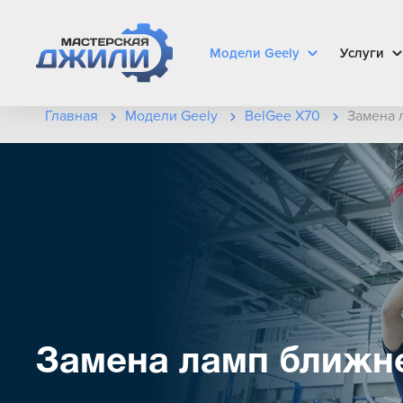
Модели Geely
Услуги
Главная
Модели Geely
BelGee X70
Замена 
Замена ламп ближне