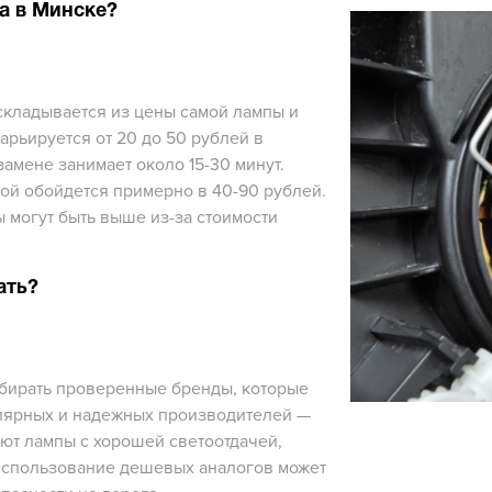
а в Минске?
складывается из цены самой лампы и
арьируется от 20 до 50 рублей в
замене занимает около 15-30 минут.
той обойдется примерно в 40-90 рублей.
 могут быть выше из-за стоимости
ать?
ыбирать проверенные бренды, которые
улярных и надежных производителей —
гают лампы с хорошей светоотдачей,
Использование дешевых аналогов может