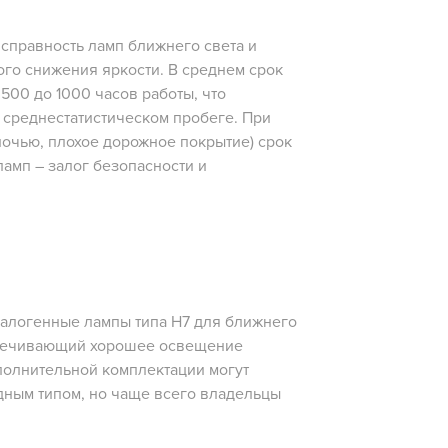
справность ламп ближнего света и
ого снижения яркости. В среднем срок
500 до 1000 часов работы, что
и среднестатистическом пробеге. При
ночью, плохое дорожное покрытие) срок
амп – залог безопасности и
галогенные лампы типа H7 для ближнего
еспечивающий хорошее освещение
полнительной комплектации могут
дным типом, но чаще всего владельцы