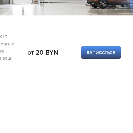
X70.
ороге и
ая
от 20 BYN
ЗАПИСАТЬСЯ
и ваш