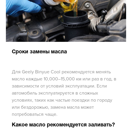
Сроки замены масла
Для Geely Binyue Cool рекомендуется менять
масло каждые 10,000–15,000 км или раз в год, в
зависимости от условий эксплуатации. Если
автомобиль эксплуатируется в сложных
условиях, таких как частые поездки по городу
или бездорожью, замена масла может
потребоваться чаще.
Какое масло рекомендуется заливать?