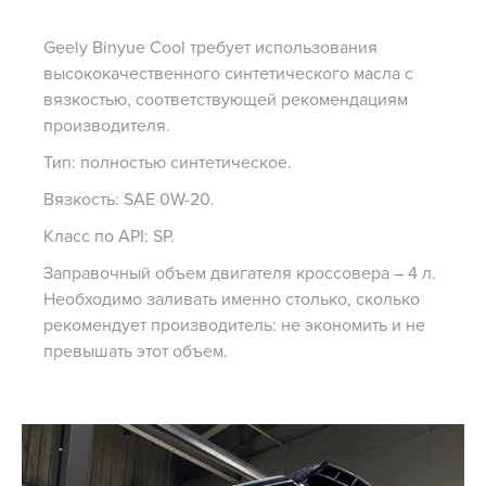
Geely Binyue Cool требует использования
высококачественного синтетического масла с
вязкостью, соответствующей рекомендациям
производителя.
Тип: полностью синтетическое.
Вязкость: SAE 0W-20.
Класс по API: SP.
Заправочный объем двигателя кроссовера – 4 л.
Необходимо заливать именно столько, сколько
рекомендует производитель: не экономить и не
превышать этот объем.