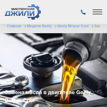
Главная
Модели Geely
Geely Binyue Cool
Замена
Замена масла в двигателе Geely
Binyue Cool