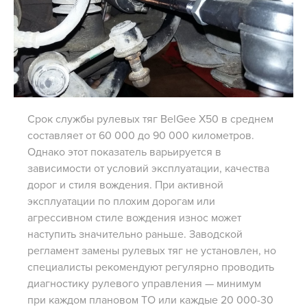
Срок службы рулевых тяг BelGee X50 в среднем
составляет от 60 000 до 90 000 километров.
Однако этот показатель варьируется в
зависимости от условий эксплуатации, качества
дорог и стиля вождения. При активной
эксплуатации по плохим дорогам или
агрессивном стиле вождения износ может
наступить значительно раньше. Заводской
регламент замены рулевых тяг не установлен, но
специалисты рекомендуют регулярно проводить
диагностику рулевого управления — минимум
при каждом плановом ТО или каждые 20 000-30