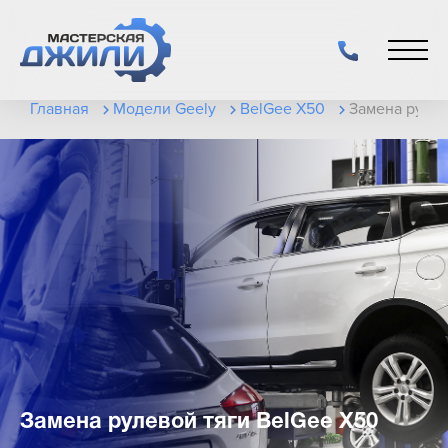
Главная
Модели Geely
BelGee X50
Замена рулев
Замена рулевой тяги BelGee X50